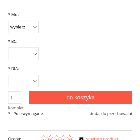
*
Moc:
*
BC:
*
DIA:
do koszyka
komplet
*
- Pole wymagane
dodaj do przechowalni
Ocena:
zapytaj o produkt