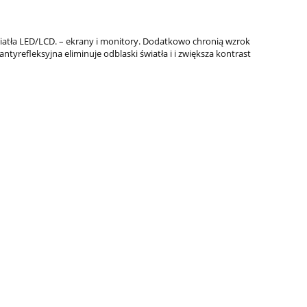
iatła LED/LCD. – ekrany i monitory. Dodatkowo chronią wzrok
yrefleksyjna eliminuje odblaski światła i i zwiększa kontrast