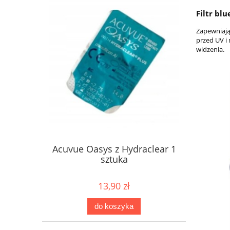
Filtr bl
Zapewniają
przed UV i
widzenia.
Acuvue Oasys z Hydraclear 1
sztuka
13,90 zł
do koszyka