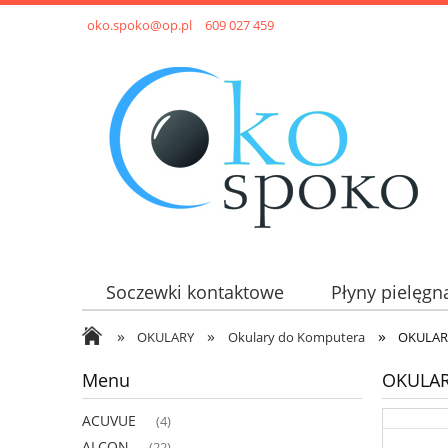
oko.spoko@op.pl
609 027 459
Soczewki kontaktowe
Płyny pielęgn
»
»
»
OKULARY
Okulary do Komputera
OKULARY
Menu
OKULAR
ACUVUE
(4)
ALCON
(22)