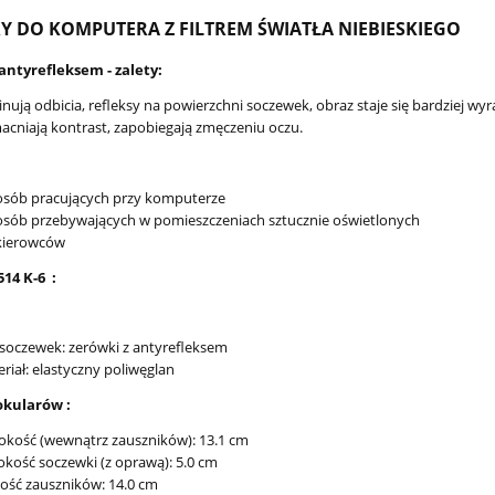
Y DO KOMPUTERA Z FILTREM ŚWIATŁA NIEBIESKIEGO
antyrefleksem - zalety:
inują odbicia, refleksy na powierzchni soczewek, obraz staje się bardziej wyr
cniają kontrast, zapobiegają zmęczeniu oczu.
osób pracujących przy komputerze
osób przebywających w pomieszczeniach sztucznie oświetlonych
 kierowców
14 K-6 :
soczewek: zerówki z antyrefleksem
riał: elastyczny poliwęglan
kularów :
okość (wewnątrz zauszników): 13.1 cm
kość soczewki (z oprawą): 5.0 cm
ość zauszników: 14.0 cm