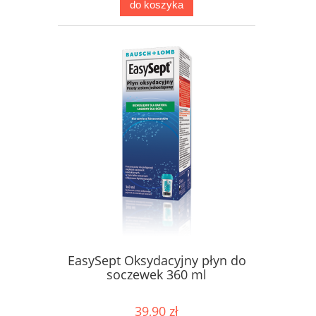
do koszyka
EasySept Oksydacyjny płyn do
soczewek 360 ml
39,90 zł