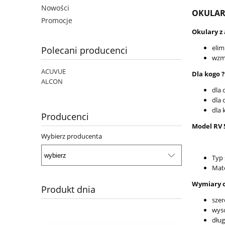
Nowości
OKULAR
Promocje
Okulary z 
elim
Polecani producenci
wzma
ACUVUE
Dla kogo ?
ALCON
dla 
dla 
dla
Producenci
Model RV 5
Wybierz producenta
Typ 
Mate
Wymiary o
Produkt dnia
szer
wyso
dług