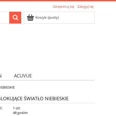
Zarejestruj się
Zaloguj się
Koszyk:
(pusty)
N
ACUVUE
IEBIESKIE
LOKUJĄCE ŚWIATŁO NIEBIESKIE
ć:
1 szt.
:
48 godzin