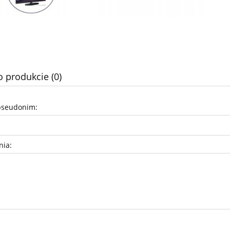
o produkcie (0)
pseudonim:
nia: