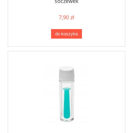
soczewek
7,90 zł
do koszyka