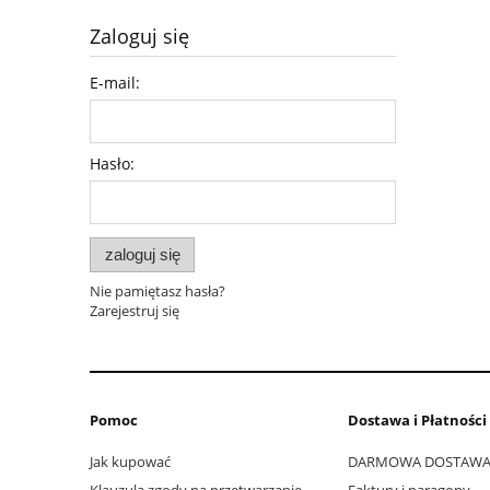
Zaloguj się
E-mail:
Hasło:
zaloguj się
Nie pamiętasz hasła?
Zarejestruj się
Pomoc
Dostawa i Płatności
Jak kupować
DARMOWA DOSTAW
Klauzula zgody na przetwarzanie
Faktury i paragony