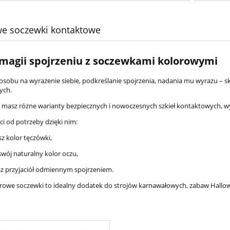
e soczewki kontaktowe
magii spojrzeniu z soczewkami kolorowymi
osobu na wyrażenie siebie, podkreślanie spojrzenia, nadania mu wyrazu – s
ych.
masz różne warianty bezpiecznych i nowoczesnych szkieł kontaktowych, w
ci od potrzeby dzięki nim:
sz kolor tęczówki,
swój naturalny kolor oczu,
sz przyjaciół odmiennym spojrzeniem.
rowe soczewki to idealny dodatek do strojów karnawałowych, zabaw Hall