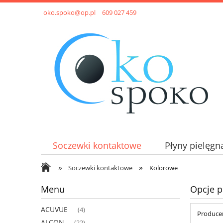
oko.spoko@op.pl
609 027 459
Soczewki kontaktowe
Płyny pielęgn
»
»
Soczewki kontaktowe
Kolorowe
Menu
Opcje p
ACUVUE
(4)
Producen
ALCON
(22)