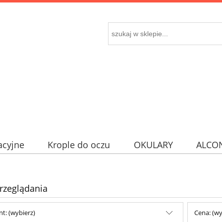
acyjne
Krople do oczu
OKULARY
ALCO
rzeglądania
t: (wybierz)
Cena: (wy