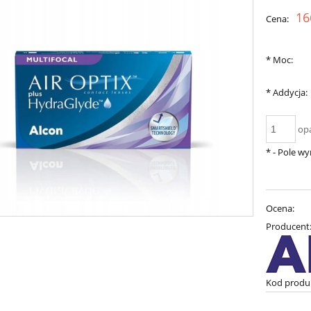
16
Cena:
*
Moc:
*
Addycja:
op
*
- Pole w
Ocena:
Producent
Kod produ