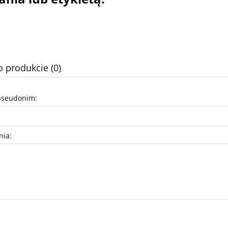
o produkcie (0)
pseudonim:
nia: