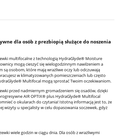
ywne dla osób z prezbiopią służące do noszenia
zewki multifocalne z technologią HydraGlyde® Moisture
kownicy mogą cieszyć się wielogodzinnym nawilżeniem a
 są osobom, które mają wrażliwe oczy lub odczuwają
 pracujesz w klimatyzowanych pomieszczeniach lub często
HydraGlyde® Multifocal mogą sprostać Twoim oczekiwaniom.
zewki przed nadmiernym gromadzeniem się osadów, dzięki
i progresywne AIR OPTIX® plus HydraGlyde® Multifocal
mnieć o okularach do czytania! Istotną informacją jest to, że
wizyty u specjalisty w celu dopasowania soczewek, gdyż
wki wiele godzin w ciągu dnia. Dla osób z wrażliwymi