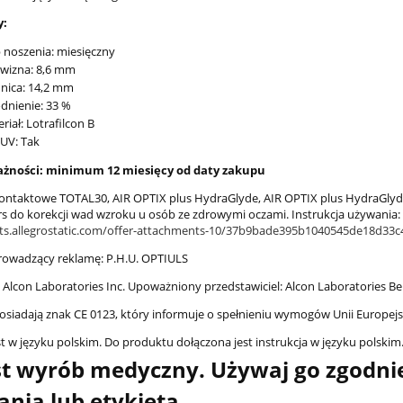
y:
 noszenia: miesięczny
wizna: 8,6 mm
nica: 14,2 mm
dnienie: 33 %
riał: Lotrafilcon B
r UV: Tak
żności: minimum 12 miesięcy od daty zakupu
ontaktowe TOTAL30, AIR OPTIX plus HydraGlyde, AIR OPTIX plus HydraGlyde 
rs do korekcji wad wzroku u osób ze zdrowymi oczami. Instrukcja używania: 
ts.allegrostatic.com/offer-attachments-10/37b9bade395b1040545de18d33
owadzący reklamę: P.H.U. OPTIULS
 Alcon Laboratories Inc. Upoważniony przedstawiciel: Alcon Laboratories Be
osiadają znak CE 0123, który informuje o spełnieniu wymogów Unii Europejsk
st w języku polskim. Do produktu dołączona jest instrukcja w języku polskim
st wyrób medyczny. Używaj go zgodnie
nia lub etykietą.