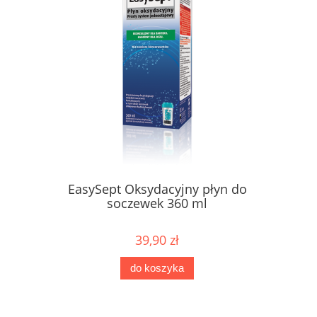
EasySept Oksydacyjny płyn do
soczewek 360 ml
39,90 zł
do koszyka