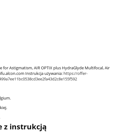
for Astigmatism, AIR OPTIX plus HydraGlyde Multifocal, Air
ifu.alcon.com Instrukcja używania:
https://offer-
c499a7ee11bc0538cd3ee2fa43d2c8e155f592
lgium.
iej.
.
 z instrukcją