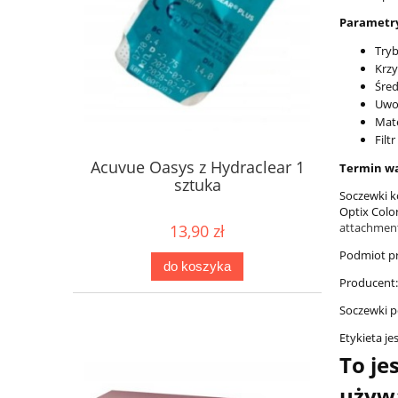
Parametr
Tryb
Krzy
Śred
Uwo
Mate
Filt
Acuvue Oasys z Hydraclear 1
Termin wa
sztuka
Soczewki k
Optix Colo
attachmen
13,90 zł
Podmiot pr
do koszyka
Producent:
Soczewki p
Etykieta je
To je
używa