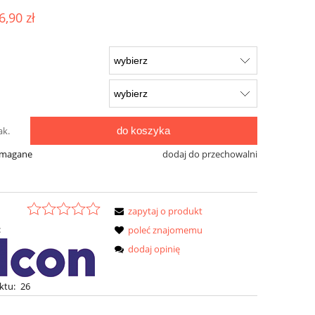
6,90 zł
do koszyka
ak.
ymagane
dodaj do przechowalni
zapytaj o produkt
:
poleć znajomemu
dodaj opinię
ktu:
26