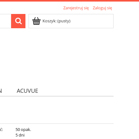
Zarejestruj się
Zaloguj się
Koszyk:
(pusty)
N
ACUVUE
ć:
50 opak.
:
5 dni