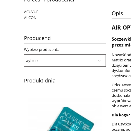
ACUVUE
Opis
ALCON
AIR OP
Producenci
Soczewki
przez mi
Wybierz producenta
Nowość od 
Matrix ora
dzięki tem
dyskomfort
spędzasz c
Produkt dnia
Odczuwany 
czemu socz
doskonale s
wypróbowan
obie wersj
Dla kogo?
Dla użytko
oczami, po