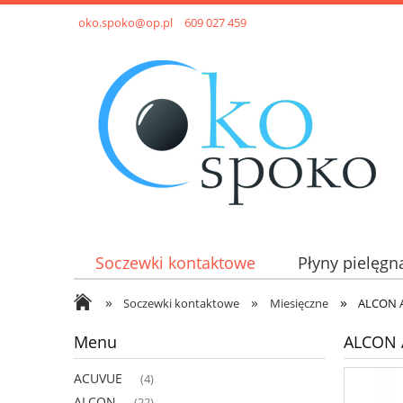
oko.spoko@op.pl
609 027 459
Soczewki kontaktowe
Płyny pielęgn
»
»
»
Soczewki kontaktowe
Miesięczne
ALCON Ai
Menu
ALCON A
ACUVUE
(4)
ALCON
(22)