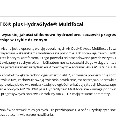
TIX® plus HydraGlyde® Multifocal
 wysokiej jakości silikonowo-hydrożelowe soczewki progres
esiąc w trybie dziennym.
Alcona jest ulepszoną wersję popularnych Air Optix® Aqua Multifocal. Soc
z wysokim wskaźnikiem uwodnienia na poziomie 33% sprawiają, że ich użyt
u też lepszym komfortem. Z tego powodu rekomendowane przede wszystkim
 związany z suchym okiem. Jeśli zatem nosisz soczewki długo w ciągu dnia,
zas przed ekranem urządzeń elektronicznych – soczewki AIR OPTIX® plus 
komfort zwiększa technologia SmartShield™, chroniąca powierzchnię soc
ewki dłużej zachowują swoją świeżość, a widzenie jest ostrzejsze. Soczewk
prawdzą się do widzenia z każdej odległości i w każdej sytuacji. Możesz zapo
ie nowych AIR OPTIX® plus HydraGlyde® Multifocal nie wymaga ponownej 
e progresywnych soczewek z rodziny AIR OPTIX mają te same parametry.
wników soczewek miesięcznych. Dla prezbiopów. Dla osób użytkujących socze
trzebującymi większego nawilżenia.