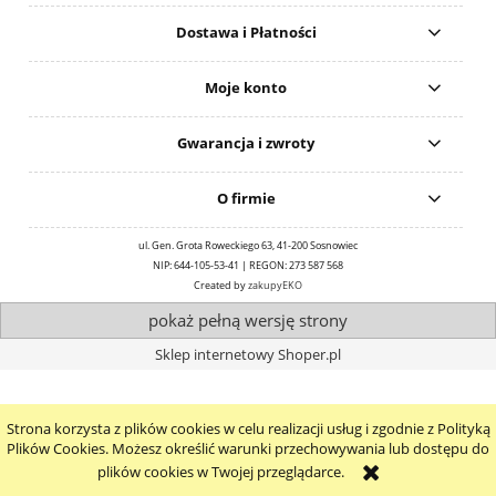
Dostawa i Płatności
Moje konto
Gwarancja i zwroty
O firmie
ul. Gen. Grota Roweckiego 63, 41-200 Sosnowiec
NIP: 644-105-53-41 | REGON: 273 587 568
Created by
zakupyEKO
pokaż pełną wersję strony
Sklep internetowy Shoper.pl
Strona korzysta z plików cookies w celu realizacji usług i zgodnie z Polityką
Plików Cookies. Możesz określić warunki przechowywania lub dostępu do
plików cookies w Twojej przeglądarce.