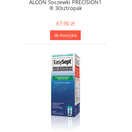
ALCON Soczewki PRECISION1
® 30szt/opak
67,90 zł
do koszyka