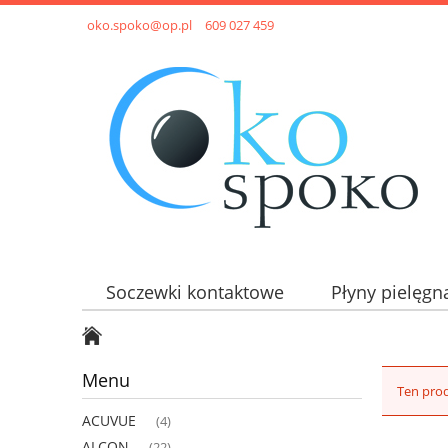
oko.spoko@op.pl
609 027 459
Soczewki kontaktowe
Płyny pielęgn
Menu
Ten prod
ACUVUE
(4)
ALCON
(22)