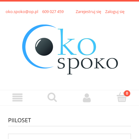
oko.spoko@op.pl
609 027 459
Zarejestruj się
Zaloguj się
PIILOSET