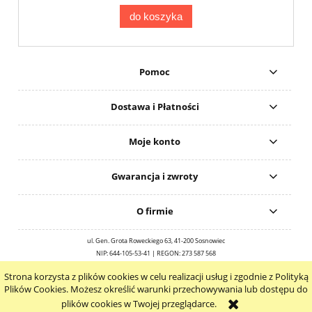
do koszyka
Pomoc
Dostawa i Płatności
Moje konto
Gwarancja i zwroty
O firmie
ul. Gen. Grota Roweckiego 63, 41-200 Sosnowiec
NIP: 644-105-53-41 | REGON: 273 587 568
Created by
zakupyEKO
Strona korzysta z plików cookies w celu realizacji usług i zgodnie z Polityką
pokaż pełną wersję strony
Plików Cookies. Możesz określić warunki przechowywania lub dostępu do
plików cookies w Twojej przeglądarce.
Sklep internetowy Shoper.pl